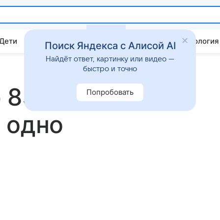
 Дети
Дом
Гороскопы
Стиль жизни
Психология
Поиск Яндекса с Алисой AI
Найдёт ответ, картинку или видео —
быстро и точно
 83-летнего
Попробовать
 одно