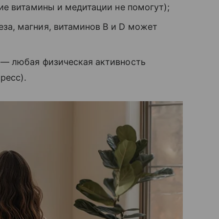
кие витамины и медитации не помогут);
за, магния, витаминов B и D может
и — любая физическая активность
ресс).