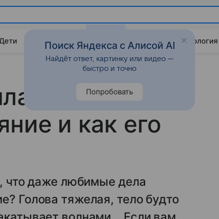
 Дети
Дом
Гороскопы
Стиль жизни
Психология
Поиск Яндекса с Алисой AI
Найдёт ответ, картинку или видео —
быстро и точно
ла, что такое
Попробовать
яние и как его
о, что даже любимые дела
е? Голова тяжелая, тело будто
накатывает волнами… Если вам