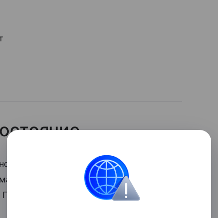
т
состояние
нс между физической энергией,
. Это то состояние, когда хватает сил
 Причем не на «автомате», а в