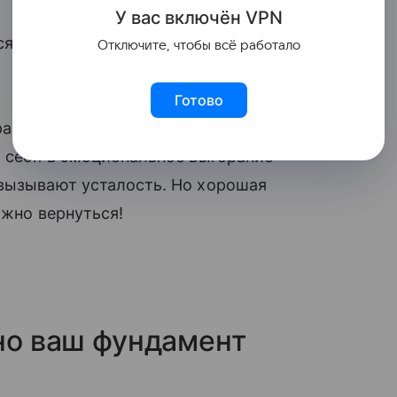
У вас включ
ён
V
P
N
тся с задачами, быстрее принимает
Отключите, чтобы всё работало
Готово
раздражительность, тревожность. А если
ь себя в эмоциональное выгорание —
 вызывают усталость. Но хорошая
ожно вернуться!
оно ваш фундамент