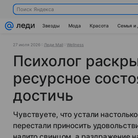
Звезды
Мода
Красота
Семья и
27 июля 2026
Леди Mail
Wellness
Психолог раскры
ресурсное состо
достичь
Чувствуете, что устали настольк
перестали приносить удовольстви
налито свинцом, а раздражение 