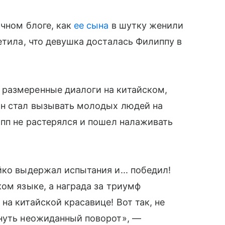
чном блоге, как
ее сына
в шутку женили
етила, что девушка досталась Филиппу в
размеренные диалоги на китайском,
Он стал вызывать молодых людей на
ипп не растерялся и пошел налаживать
йко выдержал испытания и... победил!
ом языке, а награда за триумф
а китайской красавице! Вот так, не
инуть неожиданный поворот», —