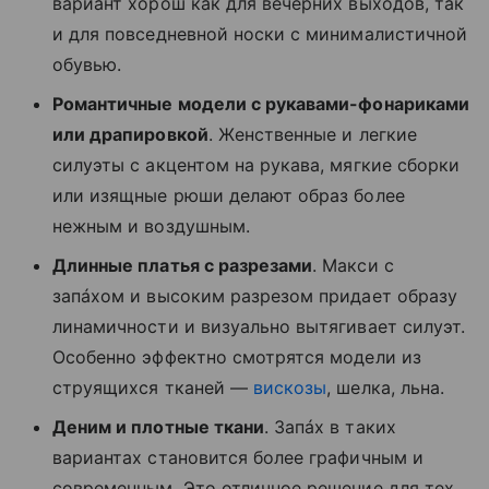
вариант хорош как для вечерних выходов, так
и для повседневной носки с минималистичной
обувью.
Романтичные модели с рукавами-фонариками
или драпировкой
. Женственные и легкие
силуэты с акцентом на рукава, мягкие сборки
или изящные рюши делают образ более
нежным и воздушным.
Длинные платья с разрезами
. Макси с
запáхом и высоким разрезом придает образу
линамичности и визуально вытягивает силуэт.
Особенно эффектно смотрятся модели из
струящихся тканей —
вискозы
, шелка, льна.
Деним и плотные ткани
. Запáх в таких
вариантах становится более графичным и
современным. Это отличное решение для тех,