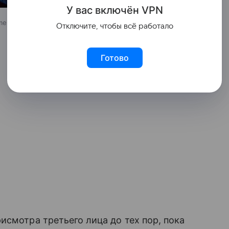
У вас включ
ён
V
P
N
nment / Getty Images North America
Отключите, чтобы всё работало
Готово
исмотра третьего лица до тех пор, пока