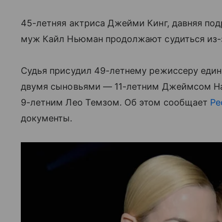
45-летняя актриса Джейми Кинг, давняя подр
муж Кайл Ньюман продолжают судиться из-з
Судья присудил 49-летнему режиссеру един
двумя сыновьями — 11-летним Джеймсом Най
9-летним Лео Темзом. Об этом сообщает
Pe
документы.