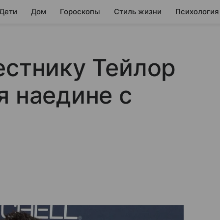
 Дети
Дом
Гороскопы
Стиль жизни
Психология
естнику Тейлор
я наедине с