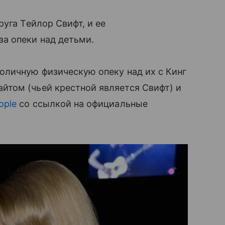
уга Тейлор Свифт, и ее
а опеки над детьми.
оличную физическую опеку над их с Кинг
том (чьей крестной является Свифт) и
ople
со ссылкой на официальные