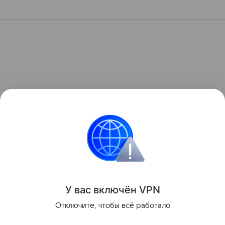
У вас включ
ён
V
P
N
Отключите, чтобы всё работало