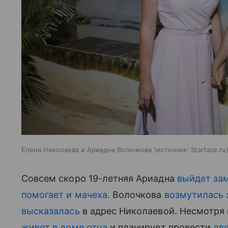
Елена Николаева и Ариадна Волочкова
источник:
Starface.ru
Совсем скоро 19-летняя Ариадна
выйдет за
помогает и мачеха
. Волочкова
возмутилась 
высказалась
в адрес Николаевой. Несмотря 
живет в доме отца
и планирует провести
дв