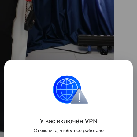
У вас включ
ён
V
P
N
Отключите, чтобы всё работало