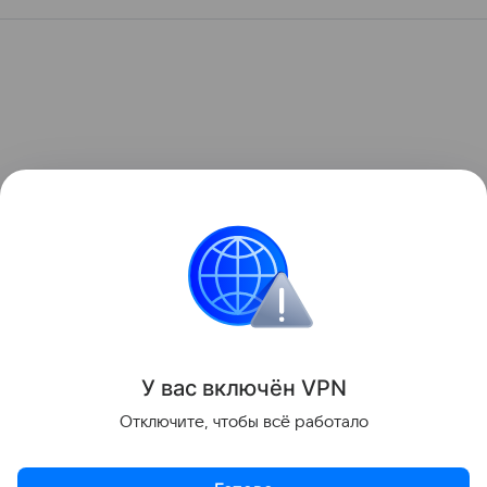
У вас включ
ён
V
P
N
Отключите, чтобы всё работало