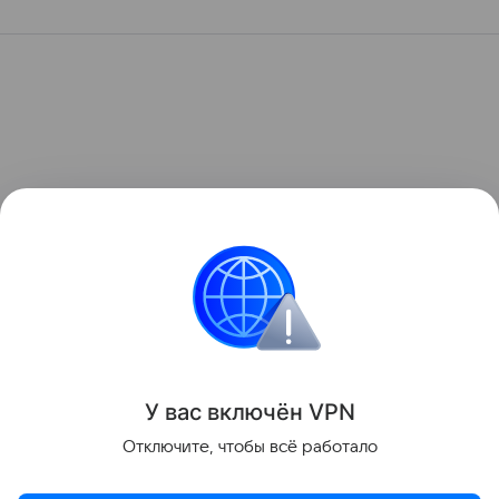
У вас включ
ён
V
P
N
Отключите, чтобы всё работало