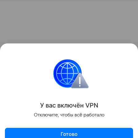
У вас включ
ён
V
P
N
Отключите, чтобы всё работало
Готово