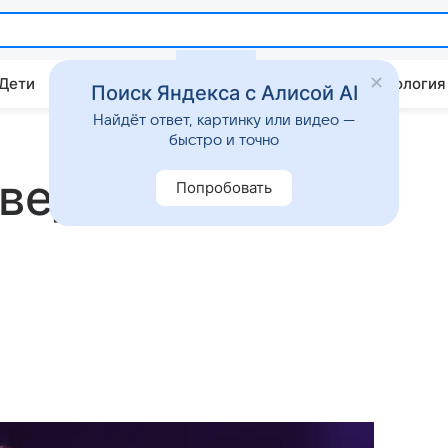
 Дети
Дом
Гороскопы
Стиль жизни
Психология
Поиск Яндекса с Алисой AI
Найдёт ответ, картинку или видео —
быстро и точно
еведущий
Попробовать