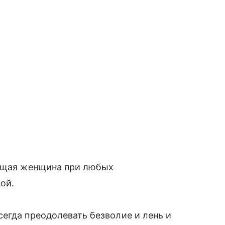
оящая женщина при любых
ой.
егда преодолевать безволие и лень и