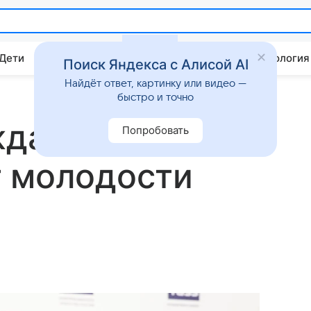
 Дети
Дом
Гороскопы
Стиль жизни
Психология
Поиск Яндекса с Алисой AI
Найдёт ответ, картинку или видео —
быстро и точно
жда Бабкина
Попробовать
т молодости