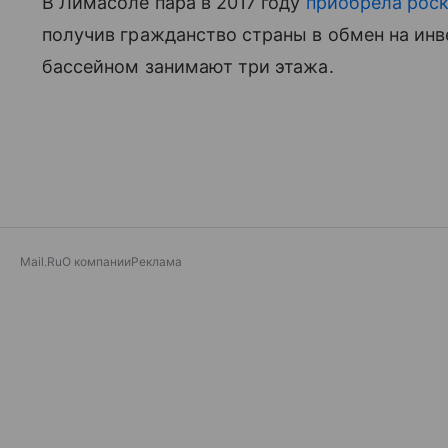
В Лимасоле пара в 2017 году
приобрела рос
получив гражданство страны в обмен на ин
бассейном занимают три этажа.
Mail.Ru
О компании
Реклама