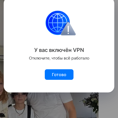
У вас включ
ён
V
P
N
Отключите, чтобы всё работало
Готово