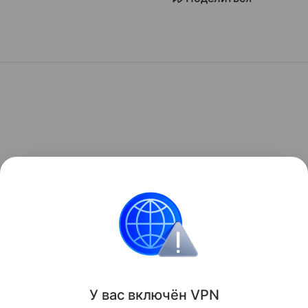
У вас включ
ён
V
P
N