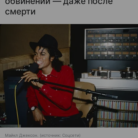
обвинений — даже после
смерти
Майкл Джексон.
источник:
Соцсети