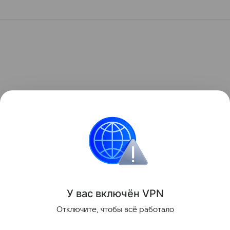
У вас включ
ён
V
P
N
Отключите, чтобы всё работало