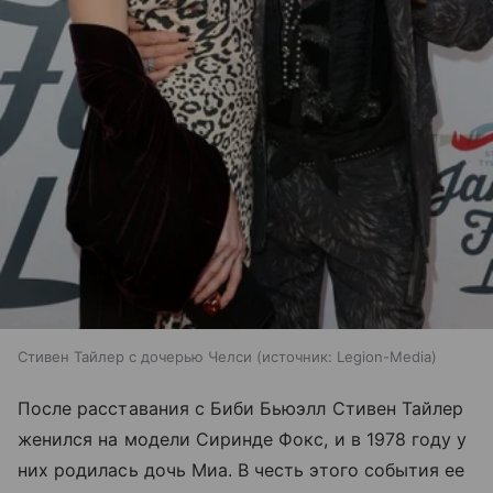
Стивен Тайлер с дочерью Челси
источник:
Legion-Media
После расставания с Биби Бьюэлл Стивен Тайлер
женился на модели Сиринде Фокс, и в 1978 году у
них родилась дочь Миа. В честь этого события ее