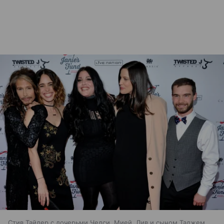
Стив Тайлер с дочерьми Челси, Мией, Лив и сыном Таджем