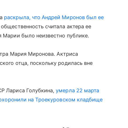
да
раскрыла, что Андрей Миронов был ее
ы общественность считала актера ее
я Марии было неизвестно публике.
естра Мария Миронова. Актриса
ского отца, поскольку родилась вне
СР Лариса Голубкина,
умерла 22 марта
охоронили на Троекуровском кладбище