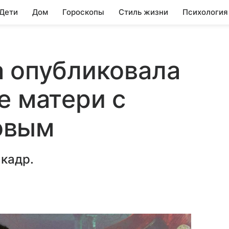
 Дети
Дом
Гороскопы
Стиль жизни
Психология
а опубликовала
е матери с
овым
 кадр.