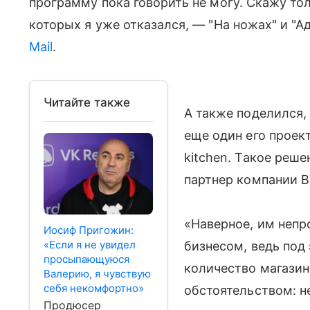
программу пока говорить не могу. Скажу толь
которых я уже отказался, — "На ножах" и "
Mail
.
Читайте также
А также поделился,
еще один его проек
kitchen. Такое реш
партнер компании BY
«Наверное, им непр
Иосиф Пригожин:
«Если я не увидел
бизнесом, ведь под
просыпающуюся
количество магазин
Валерию, я чувствую
себя некомфортно»
обстоятельством: не
Продюсер