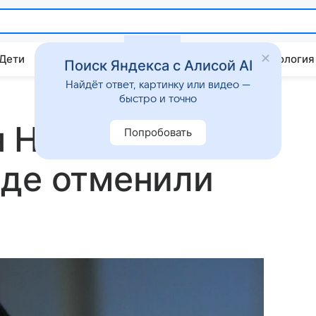
 Дети
Дом
Гороскопы
Стиль жизни
Психология
Поиск Яндекса с Алисой AI
Найдёт ответ, картинку или видео —
быстро и точно
 Носкова в
Попробовать
оде отменили