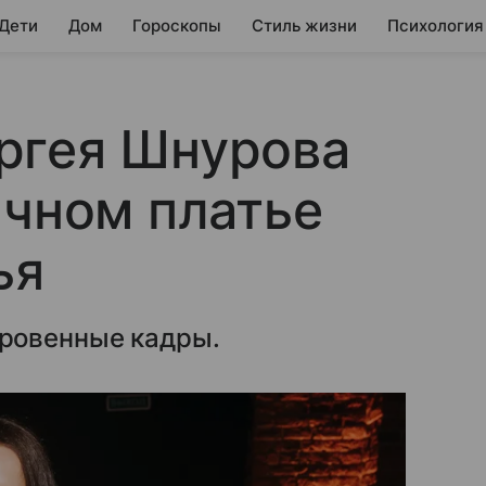
 Дети
Дом
Гороскопы
Стиль жизни
Психология
ргея Шнурова
ачном платье
ья
ровенные кадры.