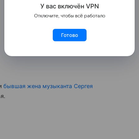
У вас включ
ён
V
P
N
Отключите, чтобы всё работало
Готово
ки
бывшая жена музыканта Сергея
я.