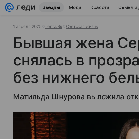
Звезды
Мода
Красота
Семья и
1 апреля 2025
Lenta.Ru
Светская жизнь
Бывшая жена Се
снялась в прозр
без нижнего бел
Матильда Шнурова выложила отк