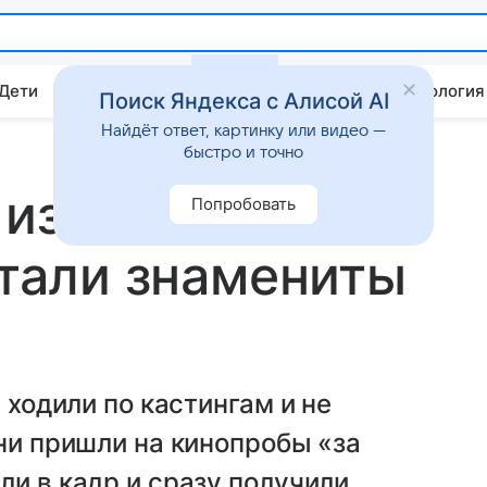
 Дети
Дом
Гороскопы
Стиль жизни
Психология
Поиск Яндекса с Алисой AI
Найдёт ответ, картинку или видео —
быстро и точно
 изменил все:
Попробовать
стали знамениты
 ходили по кастингам и не
дни пришли на кинопробы «за
ли в кадр и сразу получили