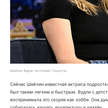
Шейлин Вудли.
источник:
Соцсети
Сейчас Шейлин известная актриса подростко
был таким легким и быстрым. Вудли с детст
воспринимала это скорее как хобби. Она дум
собиралась изучать архитектуру и дизайн.