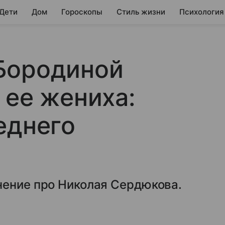
 Дети
Дом
Гороскопы
Стиль жизни
Психология
Бородиной
 ее жениха:
еднего
нение про Николая Сердюкова.