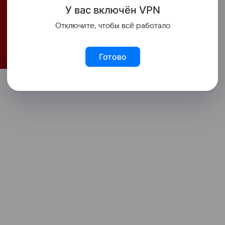
У вас включ
ён
V
P
N
Отключите, чтобы всё работало
Готово