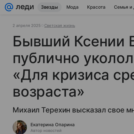
Звезды
Мода
Красота
Семья и
2 апреля 2025
Светская жизнь
Бывший Ксении 
публично уколол
«Для кризиса ср
возраста»
Михаил Терехин высказал свое м
Екатерина Опарина
Автор новостей