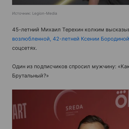
Источник:
Legion-Media
45-летний Михаил Терехин колким высказы
возлюбленной, 42-летней Ксении Бородино
соцсетях.
Один из подписчиков спросил мужчину: «Ка
Брутальный?»