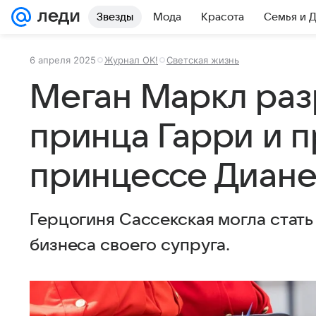
Звезды
Мода
Красота
Семья и 
6 апреля 2025
Журнал OK!
Светская жизнь
Меган Маркл раз
принца Гарри и п
принцессе Диан
Герцогиня Сассекская могла стат
бизнеса своего супруга.