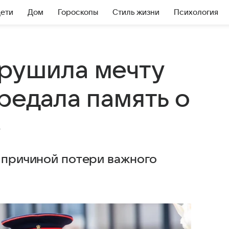
Дети
Дом
Гороскопы
Стиль жизни
Психология
рушила мечту
редала память о
е
ь причиной потери важного