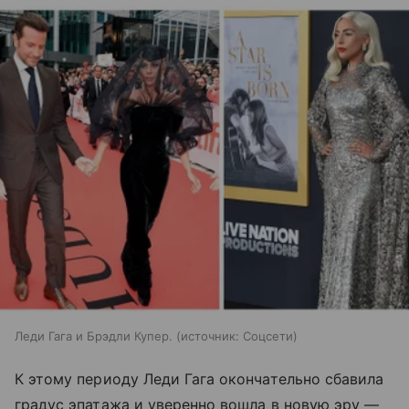
Леди Гага и Брэдли Купер.
источник:
Соцсети
К этому периоду Леди Гага окончательно сбавила
градус эпатажа и уверенно вошла в новую эру —