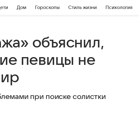
Дети
Дом
Гороскопы
Стиль жизни
Психология
жа» объяснил,
ие певицы не
мир
блемами при поиске солистки