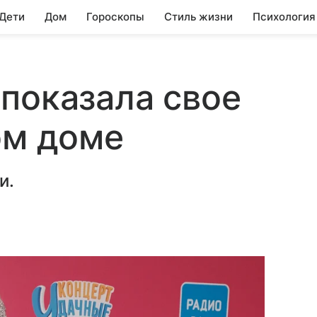
 Дети
Дом
Гороскопы
Стиль жизни
Психология
показала свое
ом доме
и.