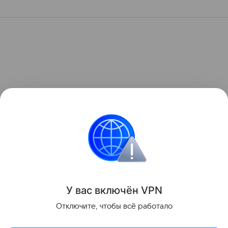
У вас включ
ён
V
P
N
Отключите, чтобы всё работало