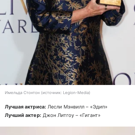
Имельда Стонтон
источник:
Legion-Media
Лучшая актриса:
Лесли Мэнвилл – «Эдип»
Лучший актер:
Джон Литгоу – «Гигант»