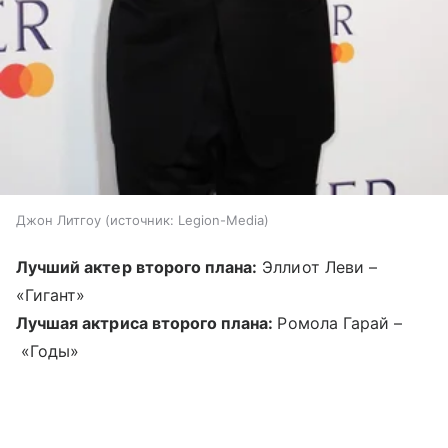
Джон Литгоу
источник:
Legion-Media
Лучший актер второго плана:
Эллиот Леви –
«Гигант»
Лучшая актриса второго плана:
Ромола Гарай –
«Годы»