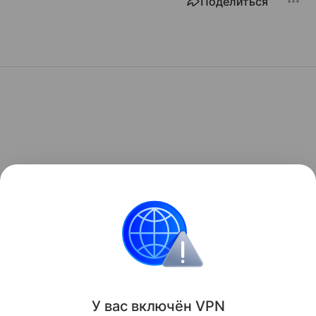
Поделиться
У вас включ
ён
V
P
N