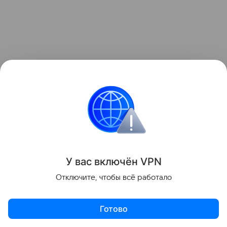
5. Тонкая пицца без дрожжей
на сковороде
У вас включ
ён
V
P
N
Отключите, чтобы всё работало
Готово