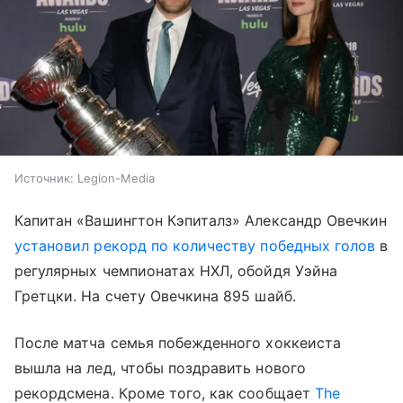
Источник:
Legion-Media
Капитан «Вашингтон Кэпиталз» Александр Овечкин
установил рекорд по количеству победных голов
в
регулярных чемпионатах НХЛ, обойдя Уэйна
Гретцки. На счету Овечкина 895 шайб.
После матча семья побежденного хоккеиста
вышла на лед, чтобы поздравить нового
рекордсмена. Кроме того, как сообщает
The