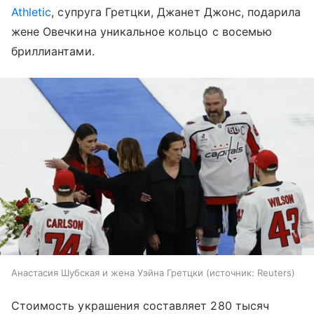
Athletic
, супруга Гретцки, Джанет Джонс, подарила
жене Овечкина уникальное кольцо с восемью
бриллиантами.
Анастасия Шубская и жена Уэйна Гретцки
источник:
Reuters
Стоимость украшения составляет 280 тысяч