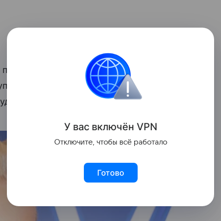
а предоставляет инструменты для
упли-продажи. Это означает, что Лариса
удет обязана выплатить деньги Лурье.
У вас включ
ён
V
P
N
Отключите, чтобы всё работало
Готово