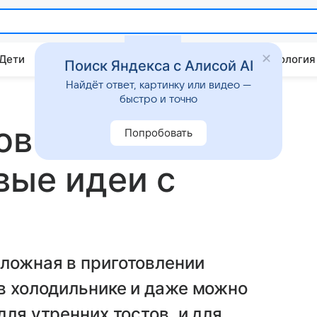
 Дети
Дом
Гороскопы
Стиль жизни
Психология
Поиск Яндекса с Алисой AI
Найдёт ответ, картинку или видео —
быстро и точно
ов говяжьего
Попробовать
вые идеи с
сложная в приготовлении
 в холодильнике и даже можно
для утренних тостов, и для