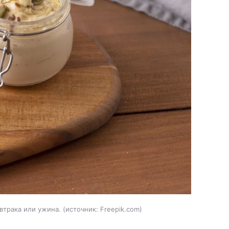
втрака или ужина.
источник:
Freepik.com