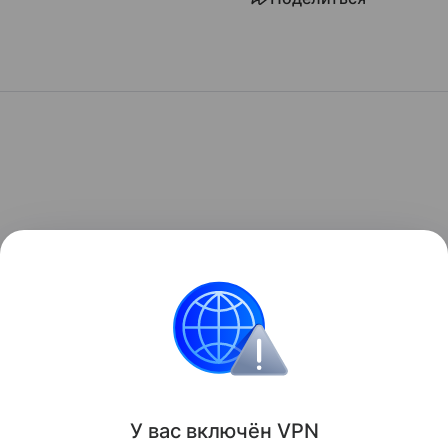
У вас включ
ён
V
P
N