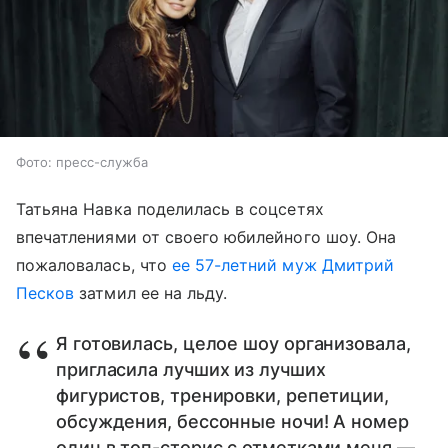
Фото: пресс-служба
Татьяна Навка поделилась в соцсетях
впечатлениями от своего юбилейного шоу. Она
пожаловалась, что
ее 57-летний муж Дмитрий
Песков
затмил ее на льду.
Я готовилась, целое шоу организовала,
пригласила лучших из лучших
фигуристов, тренировки, репетиции,
обсуждения, бессонные ночи! А номер
один в топ-сторис с отметками меня —