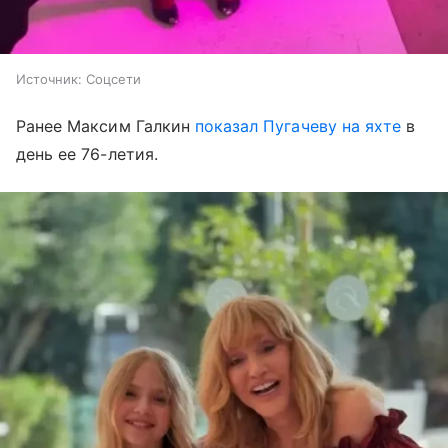
Источник:
Соцсети
Ранее Максим Галкин
показал Пугачеву на яхте
в
день ее 76-летия.