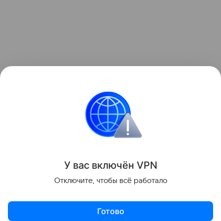
Уход
Бьюти-тренды
Пластика
У вас включ
ён
V
P
N
Поделиться
Отключите, чтобы всё работало
Готово