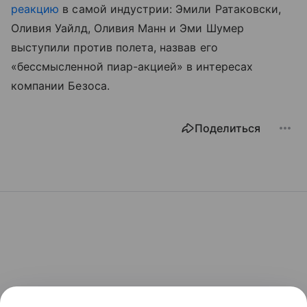
реакцию
в самой индустрии: Эмили Ратаковски,
Оливия Уайлд, Оливия Манн и Эми Шумер
выступили против полета, назвав его
«бессмысленной пиар-акцией» в интересах
компании Безоса.
Поделиться