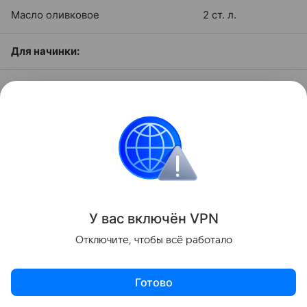
Масло оливковое
2 ст. л.
Для начинки:
Моцарелла
150 г
Горгонзола
150 г
Пармезан
50 г
Рикотта
100 г
У вас включ
ён
V
P
N
Белый или томатный соус
100 г
Отключите, чтобы всё работало
Базилик
По вкусу
Готово