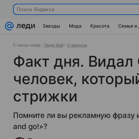
Поиск Яндекса
Звезды
Мода
Красота
Семья и
5 часов назад
Леди Mail
О важном
Факт дня. Видал
человек, которы
стрижки
Помните ли вы рекламную фразу и
and go!»?