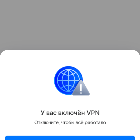
У вас включ
ён
V
P
N
Поделиться
Отключите, чтобы всё работало