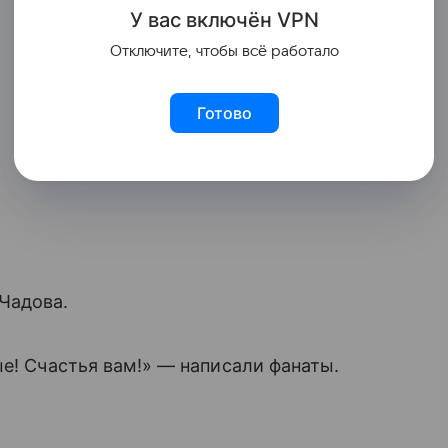
У вас включ
ён
V
P
N
Отключите, чтобы всё работало
Готово
Чадова.
ые! Счастья вам!» — написали фанаты.