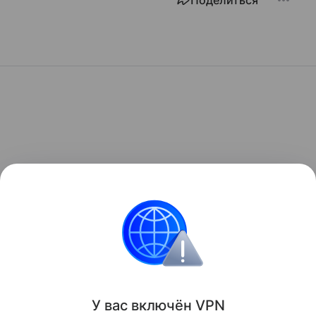
Поделиться
У вас включ
ён
V
P
N