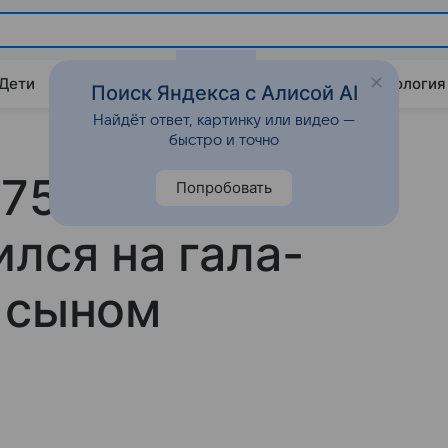
 Дети
Дом
Гороскопы
Стиль жизни
Психология
Поиск Яндекса с Алисой AI
Найдёт ответ, картинку или видео —
быстро и точно
 75-летний
Попробовать
лся на гала-
 сыном