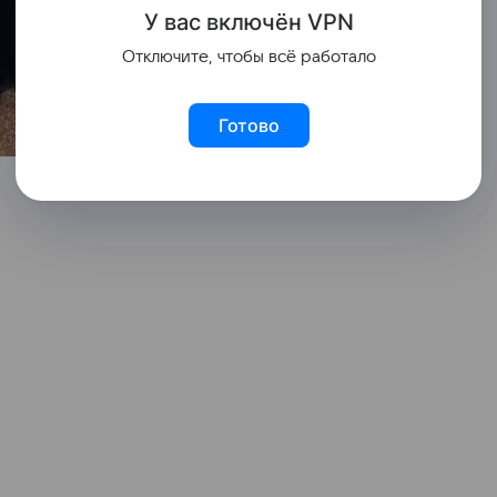
У вас включ
ён
V
P
N
Отключите, чтобы всё работало
Готово