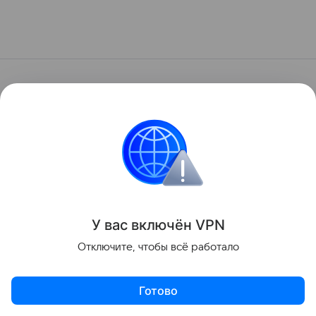
У вас включ
ён
V
P
N
Отключите, чтобы всё работало
Готово