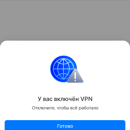
У вас включ
ён
V
P
N
Отключите, чтобы всё работало
Готово