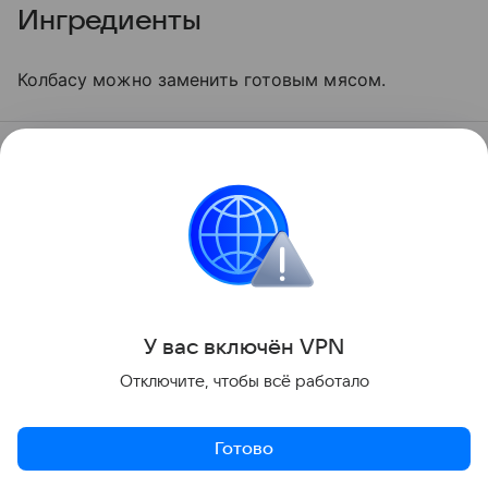
Ингредиенты
Колбасу можно заменить готовым мясом.
Мука
1 ст.
Соль
Щепотка
Молоко
½ ст.
Колбаса
100 г
У вас включ
ён
V
P
N
Сыр
100 г
Отключите, чтобы всё работало
Помидор
2 шт.
Готово