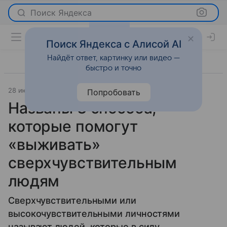
Поиск Яндекса
Поиск Яндекса с Алисой AI
Найдёт ответ, картинку или видео —
быстро и точно
28 июля 2026
Леди Mail
Самопознание
Попробовать
Названы 3 способа,
которые помогут
«выживать»
сверхчувствительным
людям
Сверхчувствительными или
высокочувствительными личностями
называют людей, которые в силу