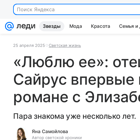
Поиск Яндекса
Звезды
Мода
Красота
Семья и
25 апреля 2025
Светская жизнь
«Люблю ее»: от
Сайрус впервые 
романе с Элизаб
Пара знакома уже несколько лет.
Яна Самойлова
Автор светской хроники