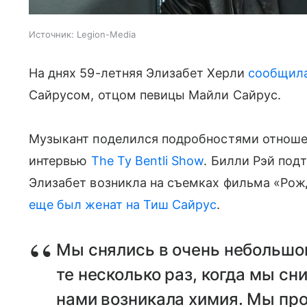
Источник:
Legion-Media
На днях 59-летняя Элизабет Херли
сообщила
Сайрусом, отцом певицы Майли Сайрус.
Музыкант поделился подробностями отношен
интервью
The Ty Bentli Show
. Билли Рэй под
Элизабет возникла на съемках фильма «Рож
еще был женат на Тиш Сайрус
.
Мы снялись в очень небольшом
те несколько раз, когда мы с
нами возникала химия. Мы прос