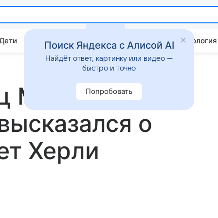
 Дети
Дом
Гороскопы
Стиль жизни
Психология
Поиск Яндекса с Алисой AI
Найдёт ответ, картинку или видео —
быстро и точно
ец Майли
Попробовать
высказался о
ет Херли