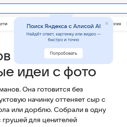
Дети
Дом
Гороскопы
Стиль жизни
Психология
Поиск Яндекса с Алисой AI
Найдёт ответ, картинку или видео —
быстро и точно
ов пиццы с
Попробовать
ые идеи с фото
манов. Она готовится без
уктовую начинку оттеняет сыр с
ола или дорблю. Собрали в одну
 грушей для ценителей