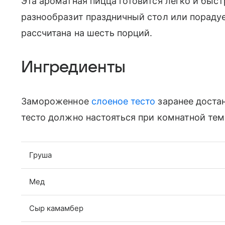
Эта ароматная пицца готовится легко и быст
разнообразит праздничный стол или порадуе
рассчитана на шесть порций.
Ингредиенты
Замороженное
слоеное тесто
заранее достан
тесто должно настояться при комнатной тем
Груша
Мед
Сыр камамбер