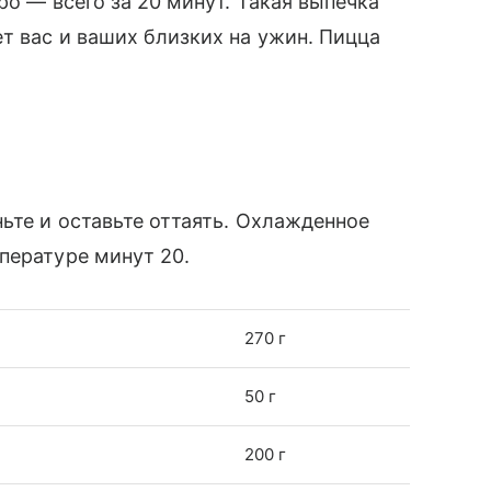
ро — всего за 20 минут. Такая выпечка
т вас и ваших близких на ужин. Пицца
ьте и оставьте оттаять. Охлажденное
пературе минут 20.
270 г
50 г
200 г