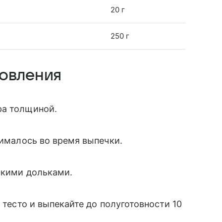
20 г
250 г
товления
ра толщиной.
нималось во время выпечки.
онкими дольками.
 тесто и выпекайте до полуготовности 10